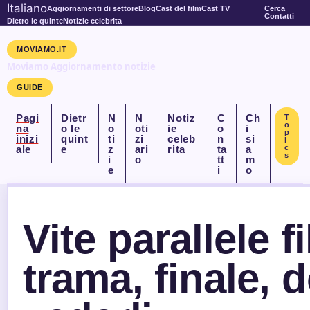
Italiano
Aggiornamenti di settore
Blog
Cast del film
Cast TV
Cerca
Contatti
Dietro le quinte
Notizie celebrita
MOVIAMO.IT
Moviamo Aggiornamento notizie
GUIDE
Pagi
Dietr
N
N
Notiz
C
Ch
T
o
na
o le
o
oti
ie
o
i
p
inizi
quint
ti
zi
celeb
n
si
i
ale
e
z
ari
rita
ta
a
c
s
i
o
tt
m
e
i
o
Vite parallele f
trama, finale, 