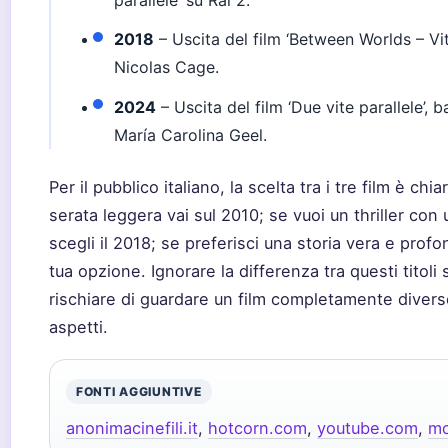
parallele’ su Rai 2.
2018
– Uscita del film ‘Between Worlds – Vit
Nicolas Cage.
2024
– Uscita del film ‘Due vite parallele’, b
María Carolina Geel.
Per il pubblico italiano, la scelta tra i tre film è chi
serata leggera vai sul 2010; se vuoi un thriller con 
scegli il 2018; se preferisci una storia vera e profo
tua opzione. Ignorare la differenza tra questi titoli
rischiare di guardare un film completamente diverso
aspetti.
FONTI AGGIUNTIVE
anonimacinefili.it
,
hotcorn.com
,
youtube.com
,
mo