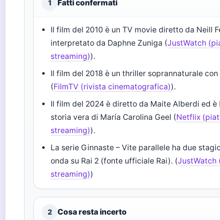
Fatti confermati
1
Il film del 2010 è un TV movie diretto da Neill 
interpretato da Daphne Zuniga (
JustWatch (pi
streaming)
).
Il film del 2018 è un thriller soprannaturale co
(
FilmTV (rivista cinematografica)
).
Il film del 2024 è diretto da Maite Alberdi ed è
storia vera di María Carolina Geel (
Netflix (pia
streaming)
).
La serie Ginnaste – Vite parallele ha due stagi
onda su Rai 2 (fonte ufficiale Rai). (
JustWatch 
streaming)
)
Cosa resta incerto
2