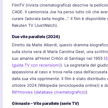
FilmTV (rivista cinematografica) descrive la pellic
CAGE. Il camionista Joe ha perso tutto ciò che avev
curare l’adorata bella moglie…”. Il film è disponibil
Rakuten TV (JustWatch).
Due vite parallele (2024)
Diretto da Maite Alberdi, questo dramma biografico
sulla storia vera di María Carolina Geel, una scrittri
suo amante all’Hotel Crillón di Santiago nel 1955 (
S
(guida TV con recensioni)
). La segretaria del giud
appassiona al caso e trova nella casa dell’accusata 
dalla sua vita opprimente. Il film è stato distribuito s
ottobre 2024 (Wikipedia (enciclopedia online)) e d
(
MYmovies (database cinematografico)
).
Ginnaste – Vite parallele (serie TV)