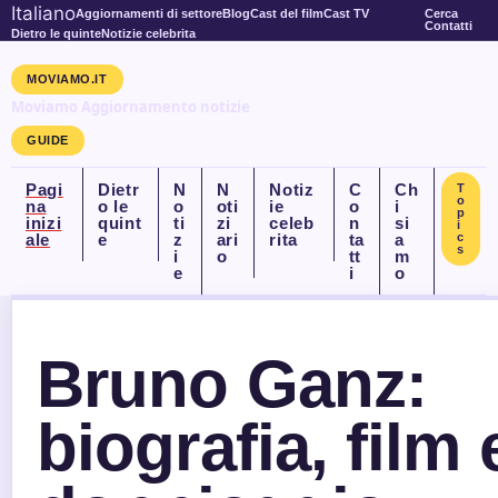
Italiano
Aggiornamenti di settore
Blog
Cast del film
Cast TV
Cerca
Contatti
Dietro le quinte
Notizie celebrita
MOVIAMO.IT
Moviamo Aggiornamento notizie
GUIDE
Pagi
Dietr
N
N
Notiz
C
Ch
T
o
na
o le
o
oti
ie
o
i
p
inizi
quint
ti
zi
celeb
n
si
i
ale
e
z
ari
rita
ta
a
c
s
i
o
tt
m
e
i
o
Bruno Ganz:
biografia, film 