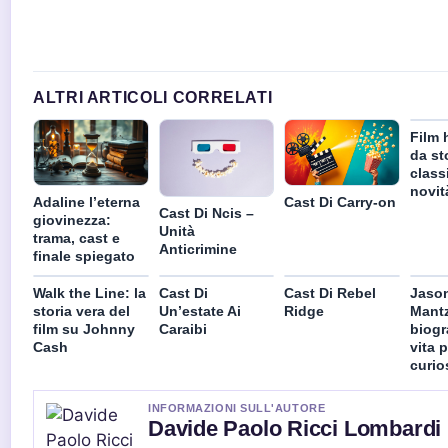
ALTRI ARTICOLI CORRELATI
Film h
da st
classi
novit
Cast Di Carry-on
Adaline l’eterna
Cast Di Ncis –
giovinezza:
Unità
trama, cast e
Anticrimine
finale spiegato
Walk the Line: la
Cast Di
Cast Di Rebel
Jaso
storia vera del
Un’estate Ai
Ridge
Mant
film su Johnny
Caraibi
biogra
Cash
vita p
curio
INFORMAZIONI SULL'AUTORE
Davide Paolo Ricci Lombardi