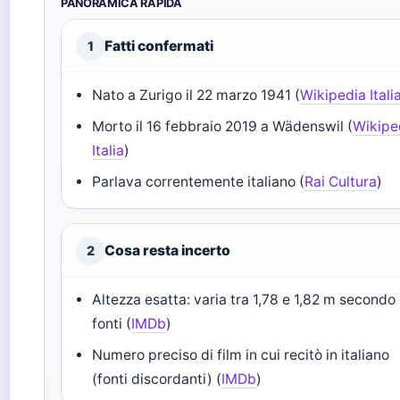
PANORAMICA RAPIDA
Fatti confermati
1
Nato a Zurigo il 22 marzo 1941 (
Wikipedia Itali
Morto il 16 febbraio 2019 a Wädenswil (
Wikipe
Italia
)
Parlava correntemente italiano (
Rai Cultura
)
Cosa resta incerto
2
Altezza esatta: varia tra 1,78 e 1,82 m secondo 
fonti (
IMDb
)
Numero preciso di film in cui recitò in italiano
(fonti discordanti) (
IMDb
)