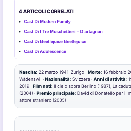
4 ARTICOLI CORRELATI
Cast Di Modern Family
Cast Di I Tre Moschettieri – D’artagnan
Cast Di Beetlejuice Beetlejuice
Cast Di Adolescence
Nascita:
22 marzo 1941, Zurigo ·
Morte:
16 febbraio 2
Wädenswil ·
Nazionalità:
Svizzera ·
Anni di attività:
1
2019 ·
Film noti:
Il cielo sopra Berlino (1987), La cadut
(2004) ·
Premio principale:
David di Donatello per il m
attore straniero (2005)