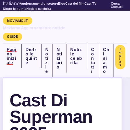
Italiano
Aggiornamenti di settore
Blog
Cast del film
Cast TV
Cerca
Contatti
Dietro le quinte
Notizie celebrita
MOVIAMO.IT
Moviamo Aggiornamento notizie
GUIDE
Pagi
Dietr
N
N
Notiz
C
Ch
T
o
na
o le
o
oti
ie
o
i
p
inizi
quint
ti
zi
celeb
n
si
i
ale
e
z
ari
rita
ta
a
c
s
i
o
tt
m
e
i
o
Cast Di
Superman