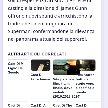
solida esperienza artistica. Le scelte di
casting e la direzione di James Gunn
offrono nuovi spunti e arricchiscono la
tradizione cinematografica di
Superman, confermandone la rilevanza
nel panorama attuale dei supereroi.
ALTRI ARTICOLI CORRELATI
Cast Di M. Il
Figlio Del
Secolo
Cast Di
Film horror
Terra Amara
Vite parallele
tratti da
film: trama,
storie vere:
finale, dove
classifica e
vederli
novità
(2010,2018,2024)
Cast Di
Cast Di A-
Cast Di The
Cast Di