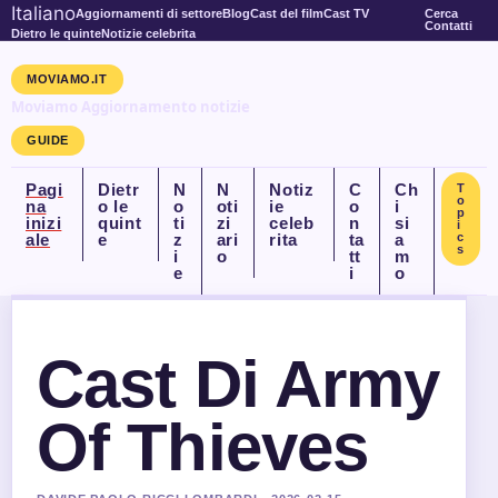
Italiano
Aggiornamenti di settore
Blog
Cast del film
Cast TV
Cerca
Contatti
Dietro le quinte
Notizie celebrita
MOVIAMO.IT
Moviamo Aggiornamento notizie
GUIDE
Pagi
Dietr
N
N
Notiz
C
Ch
T
o
na
o le
o
oti
ie
o
i
p
inizi
quint
ti
zi
celeb
n
si
i
ale
e
z
ari
rita
ta
a
c
s
i
o
tt
m
e
i
o
Cast Di Army
Of Thieves