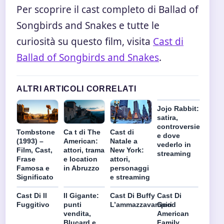
Per scoprire il cast completo di Ballad of
Songbirds and Snakes e tutte le
curiosità su questo film, visita
Cast di
Ballad of Songbirds and Snakes
.
ALTRI ARTICOLI CORRELATI
Jojo Rabbit:
satira,
controversie
Tombstone
Ca t di The
Cast di
e dove
(1993) –
American:
Natale a
vederlo in
Film, Cast,
attori, trama
New York:
streaming
Frase
e location
attori,
Famosa e
in Abruzzo
personaggi
Significato
e streaming
Cast Di Il
Il Gigante:
Cast Di Buffy
Cast Di
Fuggitivo
punti
L’ammazzavampiri
Good
vendita,
American
Blucard e
Family