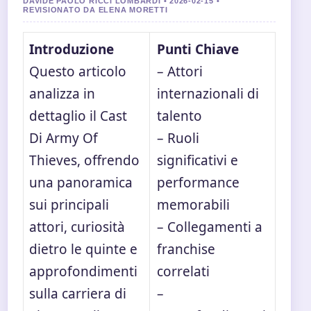
DAVIDE PAOLO RICCI LOMBARDI • 2026-02-15 •
REVISIONATO DA ELENA MORETTI
Introduzione
Punti Chiave
Questo articolo
– Attori
analizza in
internazionali di
dettaglio il Cast
talento
Di Army Of
– Ruoli
Thieves, offrendo
significativi e
una panoramica
performance
sui principali
memorabili
attori, curiosità
– Collegamenti a
dietro le quinte e
franchise
approfondimenti
correlati
sulla carriera di
–