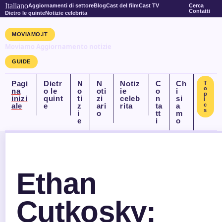
Italiano
Aggiornamenti di settore
Blog
Cast del film
Cast TV
Cerca
Contatti
Dietro le quinte
Notizie celebrita
MOVIAMO.IT
Moviamo Aggiornamento notizie
GUIDE
Pagi
Dietr
N
N
Notiz
C
Ch
T
o
na
o le
o
oti
ie
o
i
p
inizi
quint
ti
zi
celeb
n
si
i
ale
e
z
ari
rita
ta
a
c
s
i
o
tt
m
e
i
o
Ethan
Cutkosky: