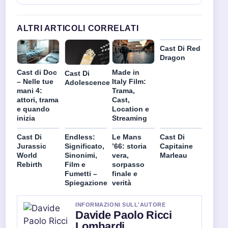
ALTRI ARTICOLI CORRELATI
Cast Di Red
Dragon
Cast di Doc
Made in
Cast Di
– Nelle tue
Italy Film:
Adolescence
mani 4:
Trama,
attori, trama
Cast,
e quando
Location e
inizia
Streaming
Cast Di
Endless:
Le Mans
Cast Di
Jurassic
Significato,
’66: storia
Capitaine
World
Sinonimi,
vera,
Marleau
Rebirth
Film e
sorpasso
Fumetti –
finale e
Spiegazione
verità
INFORMAZIONI SULL'AUTORE
Davide Paolo Ricci
Lombardi