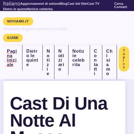
Italiano
Aggiornamenti di settore
Blog
Cast del film
Cast TV
Cerca
Contatti
Dietro le quinte
Notizie celebrita
MOVIAMO.IT
Moviamo Aggiornamento notizie
GUIDE
Pagi
Dietr
N
N
Notiz
C
Ch
T
o
na
o le
o
oti
ie
o
i
p
inizi
quint
ti
zi
celeb
n
si
i
ale
e
z
ari
rita
ta
a
c
s
i
o
tt
m
e
i
o
Cast Di Una
Notte Al