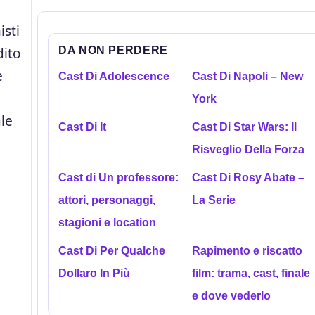
isti
DA NON PERDERE
dito
e
Cast Di Adolescence
Cast Di Napoli – New
York
ale
Cast Di It
Cast Di Star Wars: Il
Risveglio Della Forza
Cast di Un professore:
Cast Di Rosy Abate –
attori, personaggi,
La Serie
stagioni e location
Cast Di Per Qualche
Rapimento e riscatto
Dollaro In Più
film: trama, cast, finale
e dove vederlo