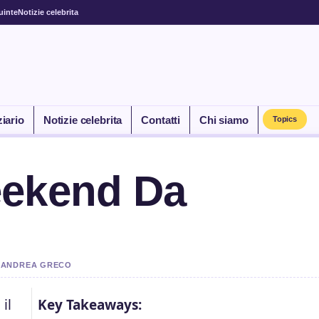
uinte
Notizie celebrita
ziario
Notizie celebrita
Contatti
Chi siamo
Topics
eekend Da
DA ANDREA GRECO
il
Key Takeaways: