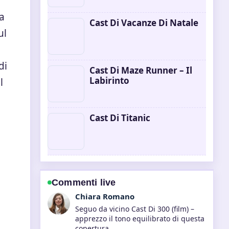
a
Cast Di Vacanze Di Natale
ul
di
Cast Di Maze Runner – Il
Labirinto
l
Cast Di Titanic
Commenti live
Luca Conti
Contesto utile su Better Call Saul vs
Breaking Bad: Confronto.... Per favore
continuate ad aggiornare questo live.