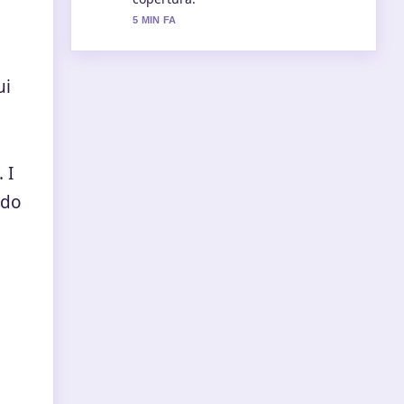
7 MIN FA
ui
 I
ndo