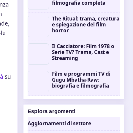
filmografia completa
enza
n
The Ritual: trama, creatura
ade,
e spiegazione del film
horror
ole
Il Cacciatore: Film 1978 o
Serie TV? Trama, Cast e
Streaming
Film e programmi TV di
tà
su
Gugu Mbatha-Raw:
biografia e filmografia
Esplora argomenti
Aggiornamenti di settore