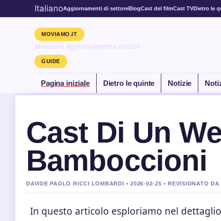
Italiano
Aggiornamenti di settore
Blog
Cast del film
Cast TV
Dietro le q
MOVIAMO.IT
Moviamo Aggiornamento notizie
GUIDE
Pagina iniziale
Dietro le quinte
Notizie
Noti
Cast Di Un W
Bamboccioni
DAVIDE PAOLO RICCI LOMBARDI • 2026-02-25 • REVISIONATO 
In questo articolo esploriamo nel dettaglio 