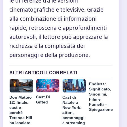
le differenze tra le versioni
cinematografiche e televisive. Grazie
alla combinazione di informazioni
rapide, retroscena e approfondimenti
autorevoli, il lettore può apprezzare la
ricchezza e la complessità dei
personaggi e della produzione.
ALTRI ARTICOLI CORRELATI
Endless:
Significato,
Sinonimi,
Cast Di
Don Matteo
Cast di
Film e
Gifted
12: finale,
Natale a
Fumetti –
cast e
New York:
Spiegazione
perché
attori,
Terence Hill
personaggi
ha lasciato
e streaming