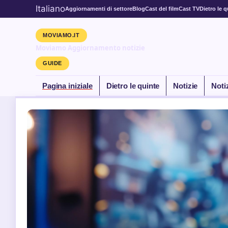
Italiano
Aggiornamenti di settore
Blog
Cast del film
Cast TV
Dietro le q
MOVIAMO.IT
Moviamo Aggiornamento notizie
GUIDE
Pagina iniziale
Dietro le quinte
Notizie
Noti