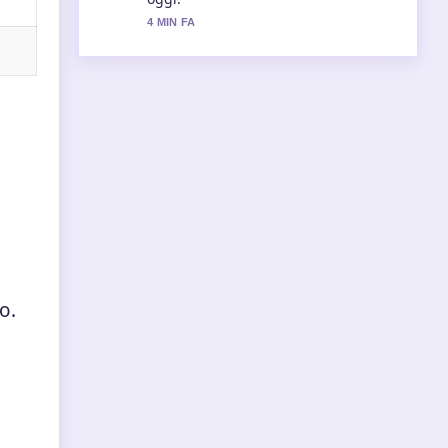
4 MIN FA
o.
i