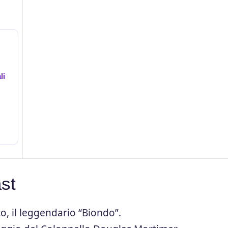
li
ast
, il leggendario “Biondo”.