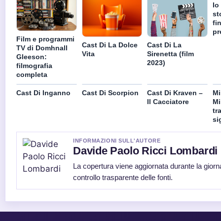
Io
st
fi
pr
Film e programmi
Cast Di La Dolce
Cast Di La
TV di Domhnall
Vita
Sirenetta (film
Gleeson:
2023)
filmografia
completa
Cast Di Inganno
Cast Di Scorpion
Cast Di Kraven –
Mi
Il Cacciatore
Mi
tr
si
INFORMAZIONI SULL'AUTORE
Davide Paolo Ricci Lombardi
La copertura viene aggiornata durante la giorn
controllo trasparente delle fonti.