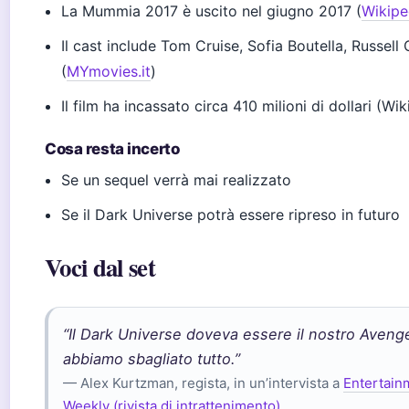
La Mummia 2017 è uscito nel giugno 2017 (
Wikiped
Il cast include Tom Cruise, Sofia Boutella, Russell
(
MYmovies.it
)
Il film ha incassato circa 410 milioni di dollari (Wi
Cosa resta incerto
Se un sequel verrà mai realizzato
Se il Dark Universe potrà essere ripreso in futuro
Voci dal set
“Il Dark Universe doveva essere il nostro Aveng
abbiamo sbagliato tutto.”
— Alex Kurtzman, regista, in un’intervista a
Entertain
Weekly (rivista di intrattenimento)