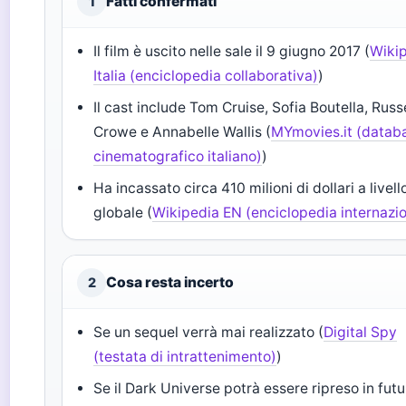
Fatti confermati
1
Il film è uscito nelle sale il 9 giugno 2017 (
Wiki
Italia (enciclopedia collaborativa)
)
Il cast include Tom Cruise, Sofia Boutella, Russ
Crowe e Annabelle Wallis (
MYmovies.it (datab
cinematografico italiano)
)
Ha incassato circa 410 milioni di dollari a livell
globale (
Wikipedia EN (enciclopedia internazi
Cosa resta incerto
2
Se un sequel verrà mai realizzato (
Digital Spy
(testata di intrattenimento)
)
Se il Dark Universe potrà essere ripreso in fut