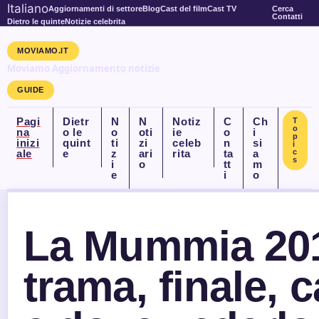
Italiano
Aggiornamenti di settore
Blog
Cast del film
Cast TV
Cerca
Contatti
Dietro le quinte
Notizie celebrita
MOVIAMO.IT
Moviamo Aggiornamento notizie
GUIDE
Pagi
Dietr
N
N
Notiz
C
Ch
T
o
na
o le
o
oti
ie
o
i
p
inizi
quint
ti
zi
celeb
n
si
i
ale
e
z
ari
rita
ta
a
c
s
i
o
tt
m
e
i
o
La Mummia 20
trama, finale, c