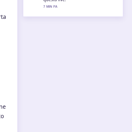
9 MIN FA
rta
one
to