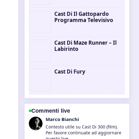
Cast Di Il Gattopardo
Programma Televisivo
Cast Di Maze Runner – Il
Labirinto
Cast Di Fury
Commenti live
Elena Ricci
La copertura di Better Call Saul vs
Breaking Bad: Confronto... sembra
solida e molto facile da seguire.