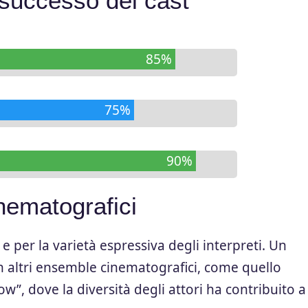
l successo del cast
85%
75%
90%
inematografici
à e per la varietà espressiva degli interpreti. Un
n altri ensemble cinematografici, come quello
row”
, dove la diversità degli attori ha contribuito a