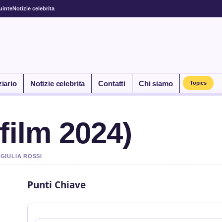
uinte
Notizie celebrita
ziario
Notizie celebrita
Contatti
Chi siamo
Topics
film 2024)
 GIULIA ROSSI
Punti Chiave