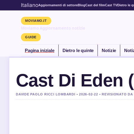
Italiano
Aggiornamenti di settore
Blog
Cast del film
Cast TV
Dietro le q
MOVIAMO.IT
Moviamo Aggiornamento notizie
GUIDE
Pagina iniziale
Dietro le quinte
Notizie
Noti
Cast Di Eden (
DAVIDE PAOLO RICCI LOMBARDI • 2026-02-22 • REVISIONATO DA