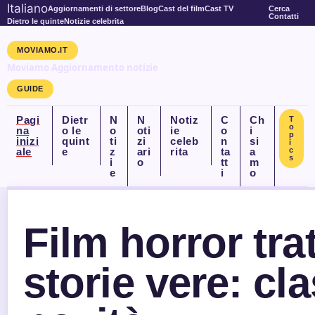
Italiano
Aggiornamenti di settore
Blog
Cast del film
Cast TV
Cerca
Contatti
Dietro le quinte
Notizie celebrita
MOVIAMO.IT
Moviamo Aggiornamento notizie
GUIDE
Pagi
Dietr
N
N
Notiz
C
Ch
T
o
na
o le
o
oti
ie
o
i
p
inizi
quint
ti
zi
celeb
n
si
i
ale
e
z
ari
rita
ta
a
c
s
i
o
tt
m
e
i
o
Film horror trat
storie vere: cla