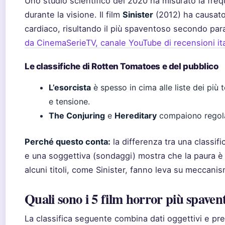
Uno studio scientifico del 2020 ha misurato la freq
durante la visione. Il film
Sinister
(2012) ha causato
cardiaco, risultando il più spaventoso secondo para
da CinemaSerieTV, canale YouTube di recensioni it
Le classifiche di Rotten Tomatoes e del pubblico
L’esorcista
è spesso in cima alle liste dei più t
e tensione.
The Conjuring
e
Hereditary
compaiono regolar
Perché questo conta:
la differenza tra una classifi
e una soggettiva (sondaggi) mostra che la paura è
alcuni titoli, come Sinister, fanno leva su meccanism
Quali sono i 5 film horror più spaven
La classifica seguente combina dati oggettivi e pr