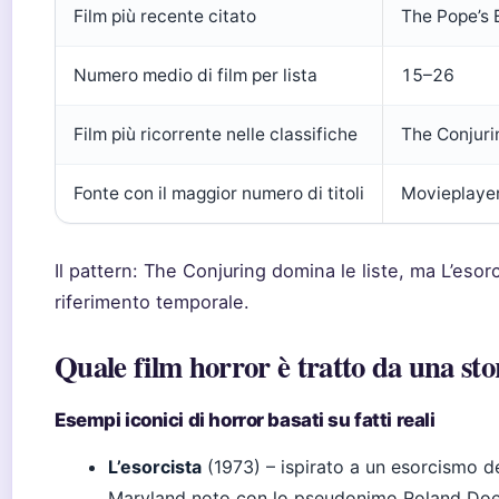
Film più recente citato
The Pope’s 
Numero medio di film per lista
15–26
Film più ricorrente nelle classifiche
The Conjuri
Fonte con il maggior numero di titoli
Movieplayer
Il pattern: The Conjuring domina le liste, ma L’esorc
riferimento temporale.
Quale film horror è tratto da una sto
Esempi iconici di horror basati su fatti reali
L’esorcista
(1973) – ispirato a un esorcismo d
Maryland noto con lo pseudonimo Roland Doe (