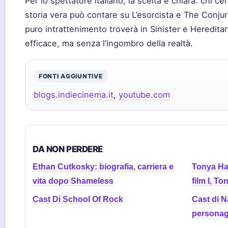
Per lo spettatore italiano, la scelta è chiara: chi ce
storia vera può contare su L’esorcista e The Conjur
puro intrattenimento troverà in Sinister e Hereditar
efficace, ma senza l’ingombro della realtà.
FONTI AGGIUNTIVE
blogs.indiecinema.it
,
youtube.com
DA NON PERDERE
Ethan Cutkosky: biografia, carriera e
Tonya Har
vita dopo Shameless
film I, To
Cast Di School Of Rock
Cast di N
personag