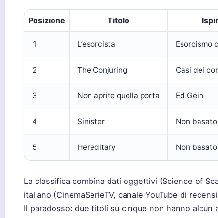
Posizione
Titolo
Ispi
1
L’esorcista
Esorcismo d
2
The Conjuring
Casi dei co
3
Non aprite quella porta
Ed Gein
4
Sinister
Non basato s
5
Hereditary
Non basato s
La classifica combina dati oggettivi (Science of Sc
italiano (CinemaSerieTV, canale YouTube di recensio
Il paradosso: due titoli su cinque non hanno alcu