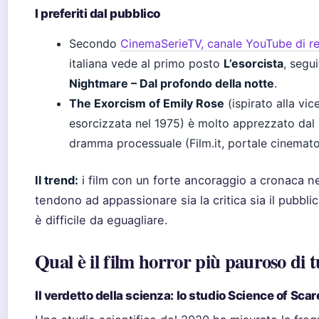
I preferiti dal pubblico
Secondo
CinemaSerieTV, canale YouTube di rec
italiana vede al primo posto
L’esorcista
, segu
Nightmare – Dal profondo della notte
.
The Exorcism of Emily Rose
(ispirato alla vic
esorcizzata nel 1975) è molto apprezzato dal p
dramma processuale (Film.it, portale cinematog
Il trend:
i film con un forte ancoraggio a cronaca n
tendono ad appassionare sia la critica sia il pubblico
è difficile da eguagliare.
Qual è il film horror più pauroso di t
Il verdetto della scienza: lo studio Science of Scar