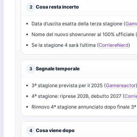
Cosa resta incerto
2
Data d’uscita esatta della terza stagione (
Game
Nome del nuovo showrunner al 100% ufficiale (
Se la stagione 4 sarà l’ultima (
CorriereNerd
)
Segnale temporale
3
3ª stagione prevista per il 2025 (
Gamereactor
4ª stagione: riprese 2026, debutto 2027 (
Corri
Rinnovo 4ª stagione annunciato dopo finale 3ª
Cosa viene dopo
4