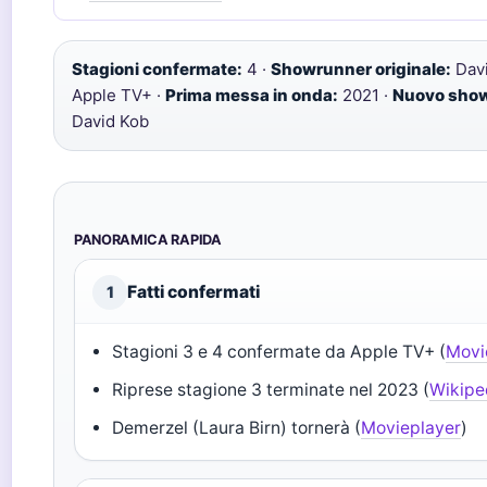
Stagioni confermate:
4 ·
Showrunner originale:
Davi
Apple TV+ ·
Prima messa in onda:
2021 ·
Nuovo show
David Kob
PANORAMICA RAPIDA
Fatti confermati
1
Stagioni 3 e 4 confermate da Apple TV+ (
Movi
Riprese stagione 3 terminate nel 2023 (
Wikipe
Demerzel (Laura Birn) tornerà (
Movieplayer
)