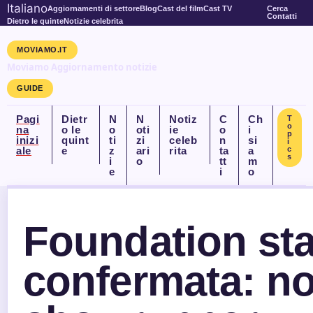
Italiano
Aggiornamenti di settore
Blog
Cast del film
Cast TV
Cerca
Contatti
Dietro le quinte
Notizie celebrita
MOVIAMO.IT
Moviamo Aggiornamento notizie
GUIDE
Pagi
Dietr
N
N
Notiz
C
Ch
T
o
na
o le
o
oti
ie
o
i
p
inizi
quint
ti
zi
celeb
n
si
i
ale
e
z
ari
rita
ta
a
c
s
i
o
tt
m
e
i
o
Foundation st
confermata: no