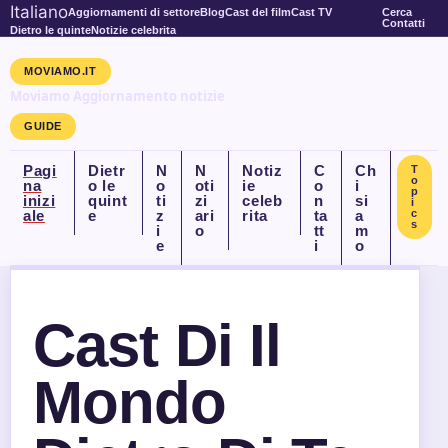
Italiano
Aggiornamenti di settore
Blog
Cast del film
Cast TV
Cerca
Contatti
Dietro le quinte
Notizie celebrita
MOVIAMO.IT
Moviamo Aggiornamento notizie
GUIDE
Pagi
Dietr
N
N
Notiz
C
Ch
T
o
na
o le
o
oti
ie
o
i
p
inizi
quint
ti
zi
celeb
n
si
i
ale
e
z
ari
rita
ta
a
c
s
i
o
tt
m
e
i
o
Cast Di Il
Mondo