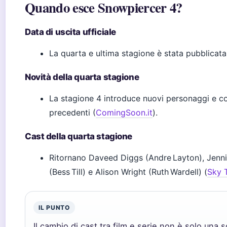
Quando esce Snowpiercer 4?
Data di uscita ufficiale
La quarta e ultima stagione è stata pubblicata
Novità della quarta stagione
La stagione 4 introduce nuovi personaggi e conc
precedenti (
ComingSoon.it
).
Cast della quarta stagione
Ritornano Daveed Diggs (Andre Layton), Jenni
(Bess Till) e Alison Wright (Ruth Wardell) (
Sky 
IL PUNTO
Il cambio di cast tra film e serie non è solo una s