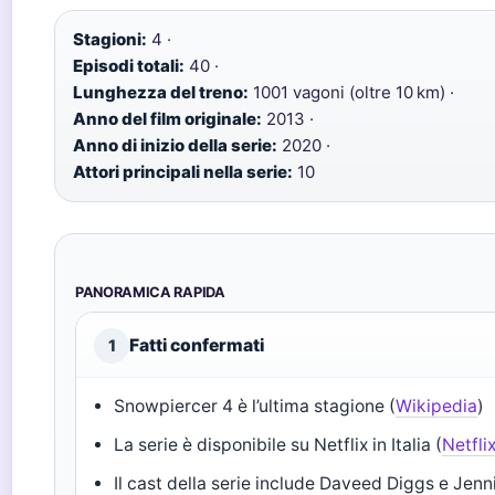
Stagioni:
4 ·
Episodi totali:
40 ·
Lunghezza del treno:
1001 vagoni (oltre 10 km) ·
Anno del film originale:
2013 ·
Anno di inizio della serie:
2020 ·
Attori principali nella serie:
10
PANORAMICA RAPIDA
Fatti confermati
1
Snowpiercer 4 è l’ultima stagione (
Wikipedia
)
La serie è disponibile su Netflix in Italia (
Netfli
Il cast della serie include Daveed Diggs e Jenn