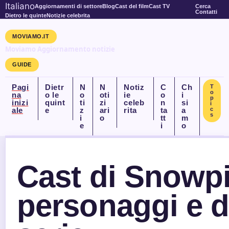
Italiano
Aggiornamenti di settore
Blog
Cast del film
Cast TV
Cerca
Contatti
Dietro le quinte
Notizie celebrita
MOVIAMO.IT
Moviamo Aggiornamento notizie
GUIDE
Pagi
Dietr
N
N
Notiz
C
Ch
T
o
na
o le
o
oti
ie
o
i
p
inizi
quint
ti
zi
celeb
n
si
i
ale
e
z
ari
rita
ta
a
c
s
i
o
tt
m
e
i
o
Cast di Snowpie
personaggi e d