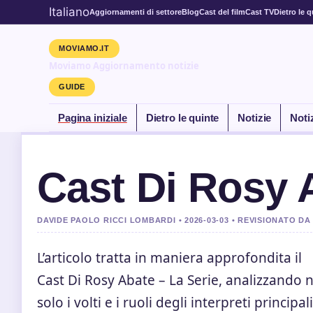
Italiano
Aggiornamenti di settore
Blog
Cast del film
Cast TV
Dietro le q
MOVIAMO.IT
Moviamo Aggiornamento notizie
GUIDE
Pagina iniziale
Dietro le quinte
Notizie
Noti
Cast Di Rosy 
DAVIDE PAOLO RICCI LOMBARDI • 2026-03-03 • REVISIONATO 
L’articolo tratta in maniera approfondita il
Cast Di Rosy Abate – La Serie, analizzando 
solo i volti e i ruoli degli interpreti principali