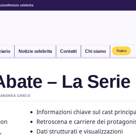
uinte
Notizie celebrita
ziario
Notizie celebrita
Contatti
Chi siamo
Topics
Abate – La Serie
DA ANDREA GRECO
Informazioni chiave sul cast princip
non
Retroscena e carriere dei protagonis
,
Dati strutturati e visualizzazioni