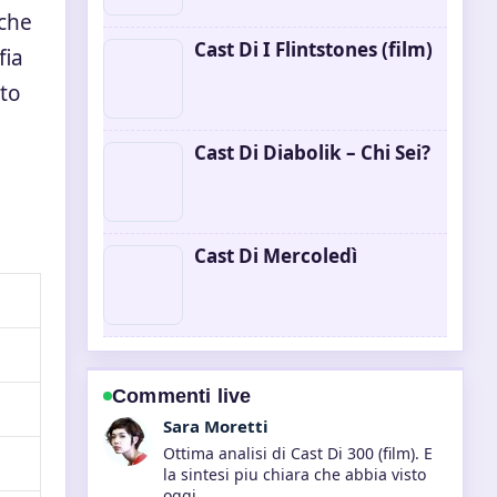
 che
Cast Di I Flintstones (film)
fia
uto
Cast Di Diabolik – Chi Sei?
Cast Di Mercoledì
Commenti live
Giulia Rossi
Seguo da vicino Better Call Saul vs
Breaking Bad: Confronto... – apprezzo
il tono equilibrato di questa