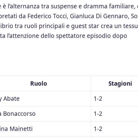
e è l’alternanza tra suspense e dramma familiare,
erpretati da Federico Tocci, Gianluca Di Gennaro, So
ilibrio tra ruoli principali e guest star crea un tess
lta l’attenzione dello spettatore episodio dopo
Ruolo
Stagioni
y Abate
1-2
a Bonaccorso
1-2
ina Mainetti
1-2