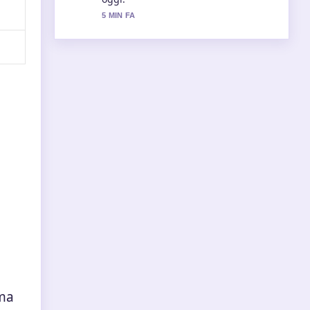
copertura.
7 MIN FA
 ma