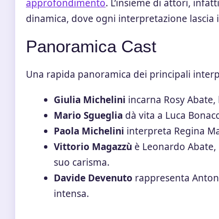
approfondimento
. L’insieme di attori, infa
dinamica, dove ogni interpretazione lascia i
Panoramica Cast
Una rapida panoramica dei principali interpre
Giulia Michelini
incarna Rosy Abate, l
Mario Sgueglia
dà vita a Luca Bonac
Paola Michelini
interpreta Regina Ma
Vittorio Magazzù
è Leonardo Abate, n
suo carisma.
Davide Devenuto
rappresenta Antoni
intensa.