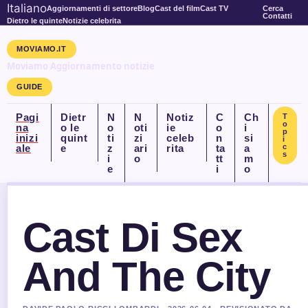
Italiano
Aggiornamenti di settore
Blog
Cast del film
Cast TV
Cerca
Contatti
Dietro le quinte
Notizie celebrita
MOVIAMO.IT
Moviamo Aggiornamento notizie
GUIDE
Pagi
Dietr
N
N
Notiz
C
Ch
T
o
na
o le
o
oti
ie
o
i
p
inizi
quint
ti
zi
celeb
n
si
i
ale
e
z
ari
rita
ta
a
c
s
i
o
tt
m
e
i
o
Cast Di Sex
And The City