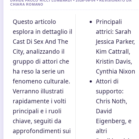
DAVIDE PAOLO RICCI LOMBARDI • 2026-06-04 • REVISIONATO DA
CHIARA ROMANO
Questo articolo
Principali
esplora in dettaglio il
attrici: Sarah
Cast Di Sex And The
Jessica Parker,
City, analizzando il
Kim Cattrall,
gruppo di attori che
Kristin Davis,
ha reso la serie un
Cynthia Nixon
fenomeno culturale.
Attori di
Verranno illustrati
supporto:
rapidamente i volti
Chris Noth,
principali e i ruoli
David
chiave, seguiti da
Eigenberg, e
approfondimenti sui
altri