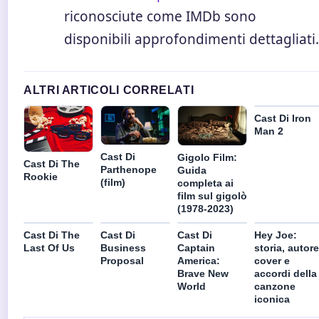
riconosciute come IMDb sono
disponibili approfondimenti dettagliati.
ALTRI ARTICOLI CORRELATI
Cast Di Iron
Man 2
Cast Di
Gigolo Film:
Cast Di The
Parthenope
Guida
Rookie
(film)
completa ai
film sul gigolò
(1978-2023)
Cast Di The
Cast Di
Cast Di
Hey Joe:
Last Of Us
Business
Captain
storia, autore
Proposal
America:
cover e
Brave New
accordi della
World
canzone
iconica