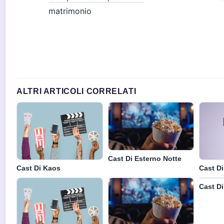
matrimonio
ALTRI ARTICOLI CORRELATI
Cast Di Esterno Notte
Cast Di Kaos
Cast D
Cast Di