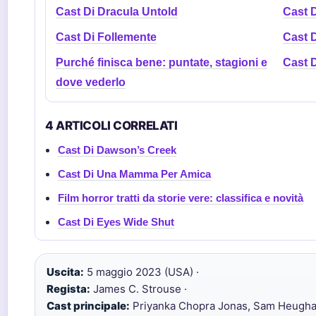
Cast Di Dracula Untold
Cast D
Cast Di Follemente
Cast D
Purché finisca bene: puntate, stagioni e
Cast D
dove vederlo
4 ARTICOLI CORRELATI
Cast Di Dawson’s Creek
Cast Di Una Mamma Per Amica
Film horror tratti da storie vere: classifica e novità
Cast Di Eyes Wide Shut
Uscita:
5 maggio 2023 (USA) ·
Regista:
James C. Strouse ·
Cast principale:
Priyanka Chopra Jonas, Sam Heughan