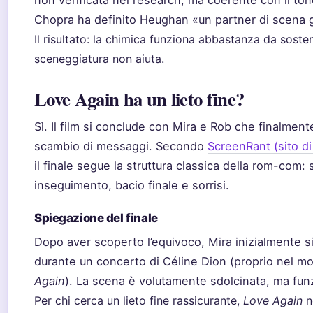
non verificata nel research, ma coerente con il ton
Chopra ha definito Heughan «un partner di scena 
Il risultato: la chimica funziona abbastanza da sosten
sceneggiatura non aiuta.
Love Again ha un lieto fine?
Sì. Il film si conclude con Mira e Rob che finalmen
scambio di messaggi. Secondo
ScreenRant (sito d
il finale segue la struttura classica della rom-com
inseguimento, bacio finale e sorrisi.
Spiegazione del finale
Dopo aver scoperto l’equivoco, Mira inizialmente si
durante un concerto di Céline Dion (proprio nel m
Again
). La scena è volutamente sdolcinata, ma funz
Per chi cerca un lieto fine rassicurante,
Love Again
n