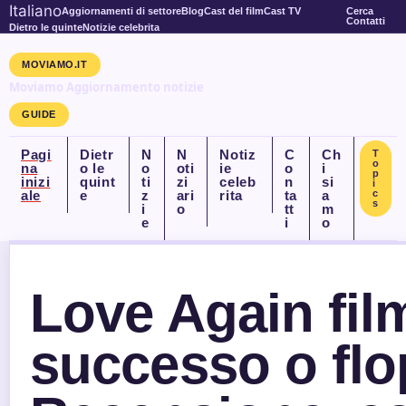
Italiano
Aggiornamenti di settore
Blog
Cast del film
Cast TV
Cerca
Contatti
Dietro le quinte
Notizie celebrita
MOVIAMO.IT
Moviamo Aggiornamento notizie
GUIDE
Pagi
Dietr
N
N
Notiz
C
Ch
T
o
na
o le
o
oti
ie
o
i
p
inizi
quint
ti
zi
celeb
n
si
i
ale
e
z
ari
rita
ta
a
c
s
i
o
tt
m
e
i
o
Love Again fil
successo o fl