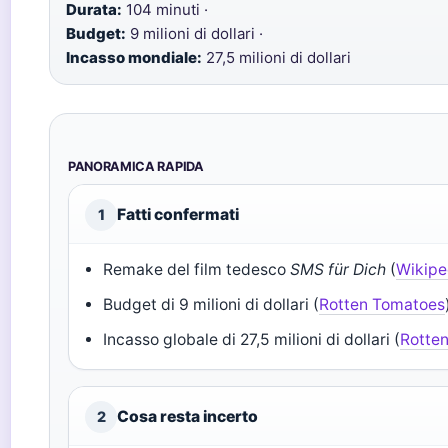
Durata:
104 minuti ·
Budget:
9 milioni di dollari ·
Incasso mondiale:
27,5 milioni di dollari
PANORAMICA RAPIDA
Fatti confermati
1
Remake del film tedesco
SMS für Dich
(
Wikipe
Budget di 9 milioni di dollari (
Rotten Tomatoes
Incasso globale di 27,5 milioni di dollari (
Rotte
Cosa resta incerto
2