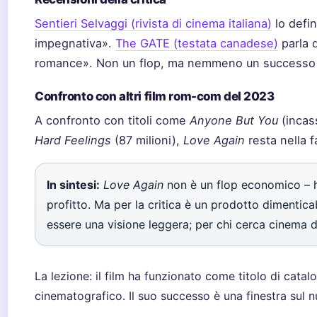
Sentieri Selvaggi (rivista di cinema italiana)
lo defi
impegnativa».
The GATE (testata canadese)
parla d
romance». Non un flop, ma nemmeno un successo
Confronto con altri film rom-com del 2023
A confronto con titoli come
Anyone But You
(incass
Hard Feelings
(87 milioni),
Love Again
resta nella 
In sintesi:
Love Again
non è un flop economico – h
profitto. Ma per la critica è un prodotto dimenticab
essere una visione leggera; per chi cerca cinema di
La lezione: il film ha funzionato come titolo di cat
cinematografico. Il suo successo è una finestra sul n