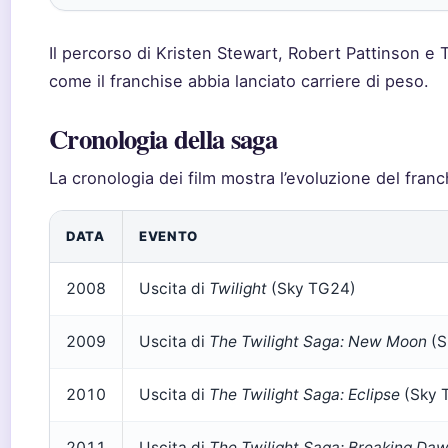
Il percorso di Kristen Stewart, Robert Pattinson e 
come il franchise abbia lanciato carriere di peso.
Cronologia della saga
La cronologia dei film mostra l’evoluzione del franch
DATA
EVENTO
2008
Uscita di
Twilight
(Sky TG24)
2009
Uscita di
The Twilight Saga: New Moon
(S
2010
Uscita di
The Twilight Saga: Eclipse
(Sky 
2011
Uscita di
The Twilight Saga: Breaking Daw