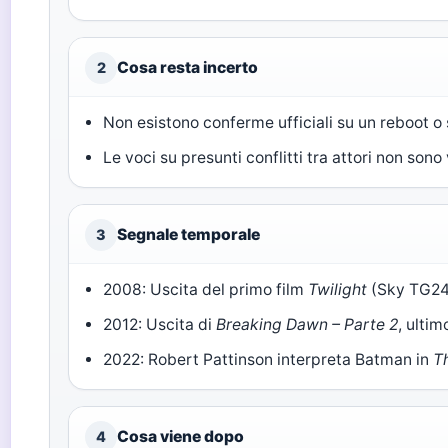
Cosa resta incerto
2
Non esistono conferme ufficiali su un reboot o 
Le voci su presunti conflitti tra attori non sono
Segnale temporale
3
2008: Uscita del primo film
Twilight
(Sky TG24
2012: Uscita di
Breaking Dawn – Parte 2
, ulti
2022: Robert Pattinson interpreta Batman in
T
Cosa viene dopo
4