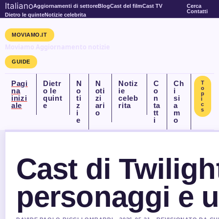
Italiano
Aggiornamenti di settore
Blog
Cast del film
Cast TV
Cerca
Contatti
Dietro le quinte
Notizie celebrita
MOVIAMO.IT
Moviamo Aggiornamento notizie
GUIDE
Pagi
Dietr
N
N
Notiz
C
Ch
T
o
na
o le
o
oti
ie
o
i
p
inizi
quint
ti
zi
celeb
n
si
i
ale
e
z
ari
rita
ta
a
c
s
i
o
tt
m
e
i
o
Cast di Twilight
personaggi e u