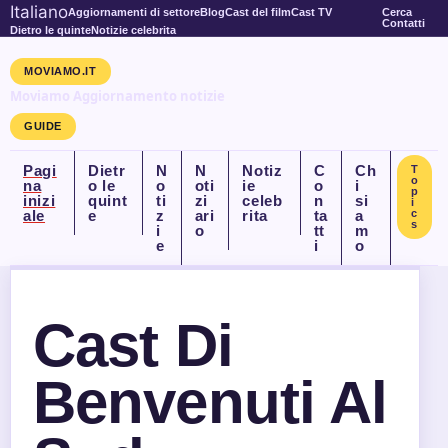
Italiano
Aggiornamenti di settore
Blog
Cast del film
Cast TV
Cerca
Contatti
Dietro le quinte
Notizie celebrita
MOVIAMO.IT
Moviamo Aggiornamento notizie
GUIDE
Pagi
Dietr
N
N
Notiz
C
Ch
T
o
na
o le
o
oti
ie
o
i
p
inizi
quint
ti
zi
celeb
n
si
i
ale
e
z
ari
rita
ta
a
c
s
i
o
tt
m
e
i
o
Cast Di
Benvenuti Al