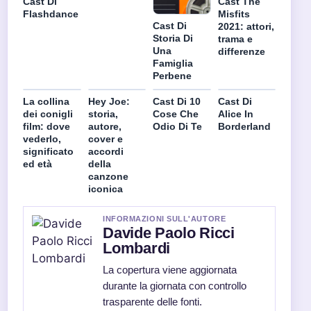
Cast Di
Cast The
Flashdance
Misfits
Cast Di
2021: attori,
Storia Di
trama e
Una
differenze
Famiglia
Perbene
La collina
Hey Joe:
Cast Di 10
Cast Di
dei conigli
storia,
Cose Che
Alice In
film: dove
autore,
Odio Di Te
Borderland
vederlo,
cover e
significato
accordi
ed età
della
canzone
iconica
INFORMAZIONI SULL'AUTORE
Davide Paolo Ricci
Lombardi
La copertura viene aggiornata
durante la giornata con controllo
trasparente delle fonti.