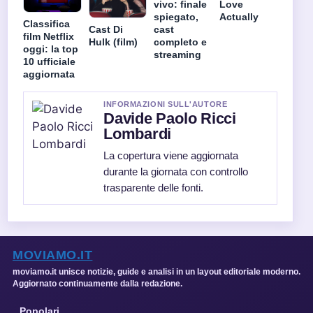
vivo: finale
Love
spiegato,
Actually
Classifica
cast
Cast Di
film Netflix
completo e
Hulk (film)
oggi: la top
streaming
10 ufficiale
aggiornata
INFORMAZIONI SULL'AUTORE
Davide Paolo Ricci
Lombardi
La copertura viene aggiornata
durante la giornata con controllo
trasparente delle fonti.
MOVIAMO.IT
moviamo.it unisce notizie, guide e analisi in un layout editoriale moderno.
Aggiornato continuamente dalla redazione.
Popolari