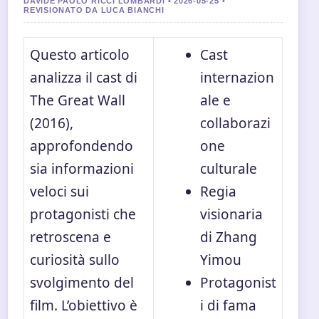
DAVIDE PAOLO RICCI LOMBARDI • 2026-05-25 •
REVISIONATO DA LUCA BIANCHI
Questo articolo
Cast
analizza il cast di
internazion
The Great Wall
ale e
(2016),
collaborazi
approfondendo
one
sia informazioni
culturale
veloci sui
Regia
protagonisti che
visionaria
retroscena e
di Zhang
curiosità sullo
Yimou
svolgimento del
Protagonist
film. L’obiettivo è
i di fama