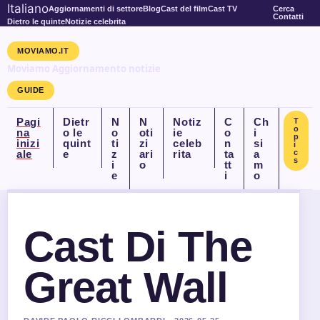
Italiano
Aggiornamenti di settore
Blog
Cast del film
Cast TV
Cerca
Contatti
Dietro le quinte
Notizie celebrita
MOVIAMO.IT
Moviamo Aggiornamento notizie
GUIDE
Pagi
Dietr
N
N
Notiz
C
Ch
T
o
na
o le
o
oti
ie
o
i
p
inizi
quint
ti
zi
celeb
n
si
i
ale
e
z
ari
rita
ta
a
c
s
i
o
tt
m
e
i
o
Cast Di The
Great Wall