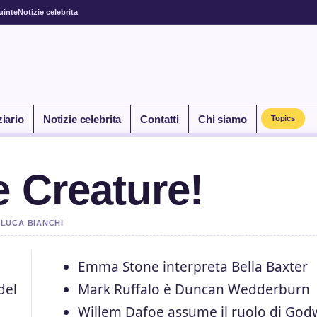
uinte
Notizie celebrita
ziario
Notizie celebrita
Contatti
Chi siamo
Topics
e Creature!
 LUCA BIANCHI
Emma Stone interpreta Bella Baxter
del
Mark Ruffalo è Duncan Wedderburn
Willem Dafoe assume il ruolo di God