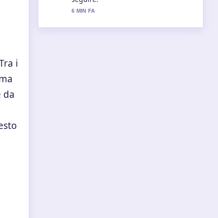
scrivere cosi.
8 MIN FA
Tra i
mma
e da
esto