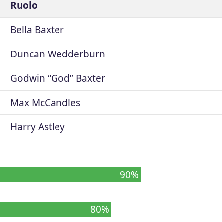
Ruolo
Bella Baxter
Duncan Wedderburn
Godwin “God” Baxter
Max McCandles
Harry Astley
90%
80%