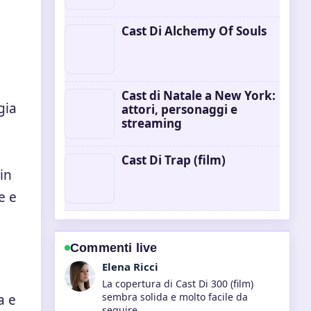
Cast Di Alchemy Of Souls
Cast di Natale a New York:
gia
attori, personaggi e
streaming
Cast Di Trap (film)
in
e e
Commenti live
Matteo Galli
Ottimo lavoro di verifica intorno a
Better Call Saul vs Breaking Bad:
a e
Confronto.... Piu testate dovrebbero