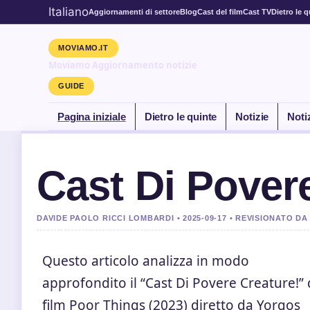
Italiano
Aggiornamenti di settore
Blog
Cast del film
Cast TV
Dietro le q
MOVIAMO.IT
Moviamo Aggiornamento notizie
GUIDE
Pagina iniziale
Dietro le quinte
Notizie
Noti
Cast Di Pover
DAVIDE PAOLO RICCI LOMBARDI • 2025-09-17 • REVISIONATO DA
Questo articolo analizza in modo
approfondito il “Cast Di Povere Creature!” 
film Poor Things (2023) diretto da Yorgos