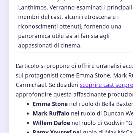
Lanthimos. Verranno esaminati i principali
membri del cast, alcuni retroscena e i
riconoscimenti ottenuti, fornendo una
panoramica utile sia ai fan sia agli
appassionati di cinema.
L’articolo si propone di offrire un’analisi a
sui protagonisti come Emma Stone, Mark Ru
Carmichael. Se desideri
scoprire cast sorpr
approfondire questa affascinante produzione
Emma Stone
nel ruolo di Bella Baxte
Mark Ruffalo
nel ruolo di Duncan W
Willem Dafoe
nel ruolo di Godwin “G
Ramy Youssef
nel ruolo di Max McCa