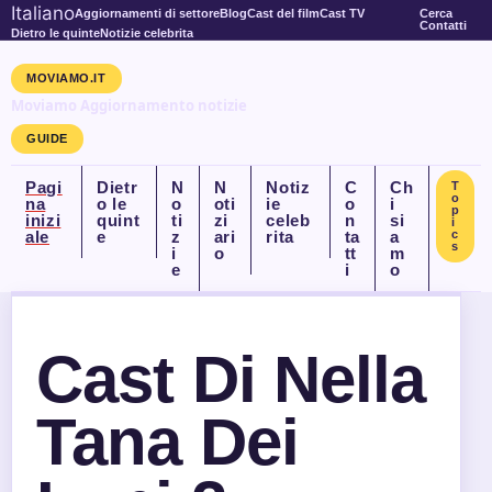
Italiano
Aggiornamenti di settore
Blog
Cast del film
Cast TV
Cerca
Contatti
Dietro le quinte
Notizie celebrita
MOVIAMO.IT
Moviamo Aggiornamento notizie
GUIDE
Pagi
Dietr
N
N
Notiz
C
Ch
T
o
na
o le
o
oti
ie
o
i
p
inizi
quint
ti
zi
celeb
n
si
i
ale
e
z
ari
rita
ta
a
c
s
i
o
tt
m
e
i
o
Cast Di Nella
Tana Dei