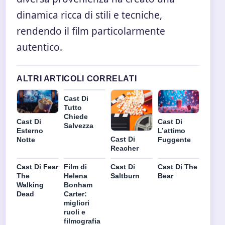
dinamica ricca di stili e tecniche,
rendendo il film particolarmente
autentico.
ALTRI ARTICOLI CORRELATI
Cast Di
Tutto
Chiede
Cast Di
Cast Di
Salvezza
Esterno
L’attimo
Cast Di
Notte
Fuggente
Reacher
Cast Di Fear
Film di
Cast Di
Cast Di The
The
Helena
Saltburn
Bear
Walking
Bonham
Dead
Carter:
migliori
ruoli e
filmografia