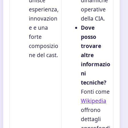
unisce
dinamiche
esperienza,
operative
innovazion
della CIA.
e e una
Dove
forte
posso
composizio
trovare
ne del cast.
altre
informazio
ni
tecniche?
Fonti come
Wikipedia
offrono
dettagli