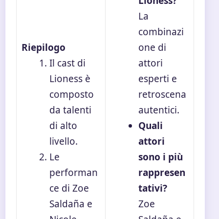
Lioness?
La
combinazi
Riepilogo
one di
Il cast di
attori
Lioness è
esperti e
composto
retroscena
da talenti
autentici.
di alto
Quali
livello.
attori
Le
sono i più
performan
rappresen
ce di Zoe
tativi?
Saldaña e
Zoe