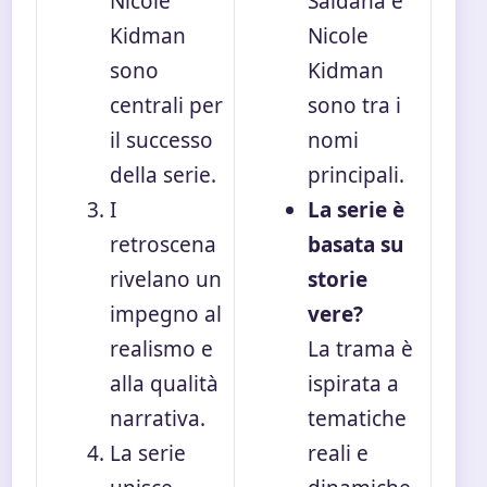
Nicole
Saldaña e
Kidman
Nicole
sono
Kidman
centrali per
sono tra i
il successo
nomi
della serie.
principali.
I
La serie è
retroscena
basata su
rivelano un
storie
impegno al
vere?
realismo e
La trama è
alla qualità
ispirata a
narrativa.
tematiche
La serie
reali e