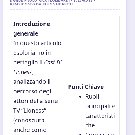
DAVIDE PAOLO RICCI LOMBARDI • 2026-01-27 •
REVISIONATO DA ELENA MORETTI
Introduzione
generale
In questo articolo
esploriamo in
dettaglio il
Cast Di
Lioness
,
analizzando il
Punti Chiave
percorso degli
Ruoli
attori della serie
principali e
TV “Lioness”
caratteristi
(conosciuta
che
anche come
Curiosità e