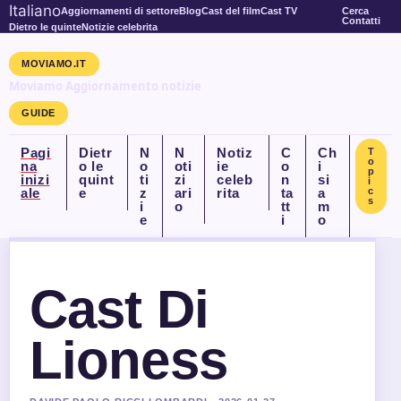
Italiano
Aggiornamenti di settore
Blog
Cast del film
Cast TV
Cerca
Contatti
Dietro le quinte
Notizie celebrita
MOVIAMO.IT
Moviamo Aggiornamento notizie
GUIDE
Pagi
Dietr
N
N
Notiz
C
Ch
T
o
na
o le
o
oti
ie
o
i
p
inizi
quint
ti
zi
celeb
n
si
i
ale
e
z
ari
rita
ta
a
c
s
i
o
tt
m
e
i
o
Cast Di
Lioness