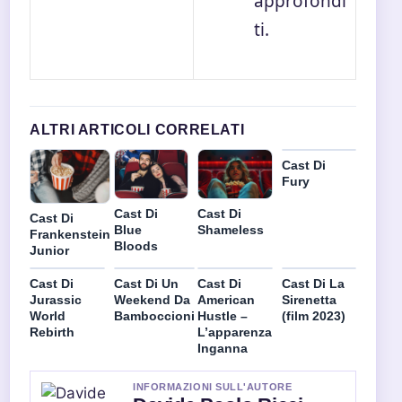
approfondi
ti.
ALTRI ARTICOLI CORRELATI
Cast Di
Fury
Cast Di
Cast Di
Cast Di
Blue
Shameless
Frankenstein
Bloods
Junior
Cast Di
Cast Di Un
Cast Di
Cast Di La
Jurassic
Weekend Da
American
Sirenetta
World
Bamboccioni
Hustle –
(film 2023)
Rebirth
L’apparenza
Inganna
INFORMAZIONI SULL'AUTORE