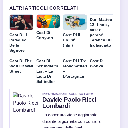
ALTRI ARTICOLI CORRELATI
Don Matteo
12: finale,
cast e
Cast Di
Cast Di Il
perché
Cast Di Il
Carry-on
Colibrì
Terence Hill
Paradiso
(film)
ha lasciato
Delle
Signore
Cast Di The
Cast Di
Cast Di I Tre
Cast Di
Wolf Of Wall
Schindler’s
Moschettieri
Wonka
Street
List – La
–
Lista Di
D’artagnan
Schindler
INFORMAZIONI SULL'AUTORE
Davide Paolo Ricci
Lombardi
La copertura viene aggiornata
durante la giornata con controllo
trasparente delle fonti.