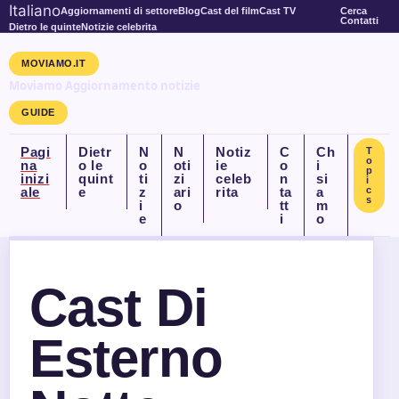
Italiano
Aggiornamenti di settore
Blog
Cast del film
Cast TV
Cerca
Contatti
Dietro le quinte
Notizie celebrita
MOVIAMO.IT
Moviamo Aggiornamento notizie
GUIDE
Pagi
Dietr
N
N
Notiz
C
Ch
T
o
na
o le
o
oti
ie
o
i
p
inizi
quint
ti
zi
celeb
n
si
i
ale
e
z
ari
rita
ta
a
c
s
i
o
tt
m
e
i
o
Cast Di
Esterno