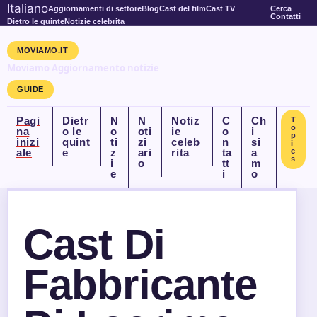
Italiano
Aggiornamenti di settore
Blog
Cast del film
Cast TV
Cerca
Contatti
Dietro le quinte
Notizie celebrita
MOVIAMO.IT
Moviamo Aggiornamento notizie
GUIDE
Pagi
Dietr
N
N
Notiz
C
Ch
T
o
na
o le
o
oti
ie
o
i
p
inizi
quint
ti
zi
celeb
n
si
i
ale
e
z
ari
rita
ta
a
c
s
i
o
tt
m
e
i
o
Cast Di
Fabbricante