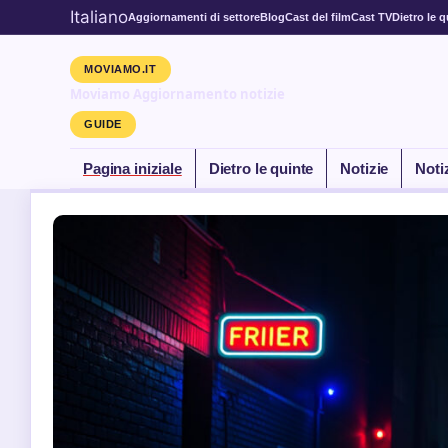
Italiano
Aggiornamenti di settore
Blog
Cast del film
Cast TV
Dietro le q
MOVIAMO.IT
Moviamo Aggiornamento notizie
GUIDE
Pagina iniziale
Dietro le quinte
Notizie
Noti