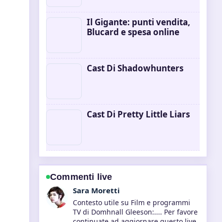
Il Gigante: punti vendita,
Blucard e spesa online
Cast Di Shadowhunters
Cast Di Pretty Little Liars
Commenti live
Giulia Rossi
La copertura di Cast Di 300 (film)
sembra solida e molto facile da
seguire.