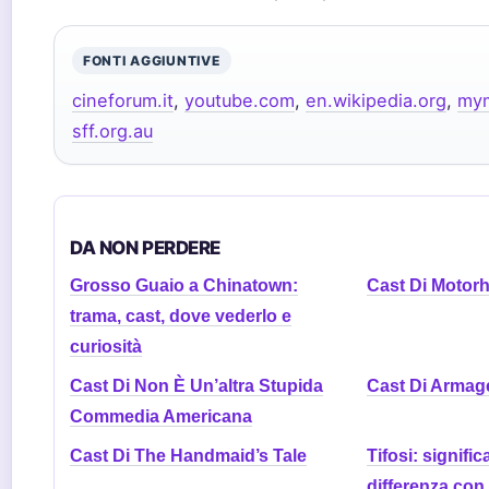
FONTI AGGIUNTIVE
cineforum.it
,
youtube.com
,
en.wikipedia.org
,
mym
sff.org.au
DA NON PERDERE
Grosso Guaio a Chinatown:
Cast Di Motor
trama, cast, dove vederlo e
curiosità
Cast Di Non È Un’altra Stupida
Cast Di Arma
Commedia Americana
Cast Di The Handmaid’s Tale
Tifosi: signific
differenza con 