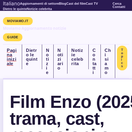
Italiano
Aggiornamenti di settore
Blog
Cast del film
Cast TV
Cerca
Contatti
Dietro le quinte
Notizie celebrita
MOVIAMO.IT
Moviamo Aggiornamento notizie
GUIDE
Pagi
Dietr
N
N
Notiz
C
Ch
T
o
na
o le
o
oti
ie
o
i
p
inizi
quint
ti
zi
celeb
n
si
i
ale
e
z
ari
rita
ta
a
c
s
i
o
tt
m
e
i
o
Film Enzo (202
trama, cast,