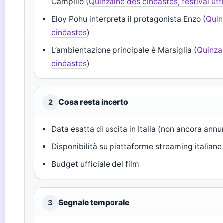
Campillo (
Quinzaine des cinéastes, festival uff
Eloy Pohu interpreta il protagonista Enzo (
Quin
cinéastes
)
L’ambientazione principale è Marsiglia (
Quinza
cinéastes
)
Cosa resta incerto
2
Data esatta di uscita in Italia (non ancora annu
Disponibilità su piattaforme streaming italiane
Budget ufficiale del film
Segnale temporale
3