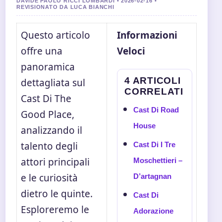
DAVIDE PAOLO RICCI LOMBARDI • 2026-02-16 •
REVISIONATO DA LUCA BIANCHI
Questo articolo
Informazioni
offre una
Veloci
panoramica
4 ARTICOLI
dettagliata sul
CORRELATI
Cast Di The
Cast Di Road
Good Place,
House
analizzando il
talento degli
Cast Di I Tre
attori principali
Moschettieri –
e le curiosità
D’artagnan
dietro le quinte.
Cast Di
Esploreremo le
Adorazione