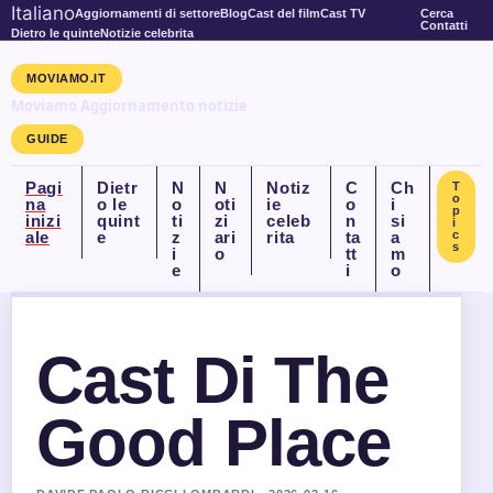
Italiano
Aggiornamenti di settore
Blog
Cast del film
Cast TV
Cerca
Contatti
Dietro le quinte
Notizie celebrita
MOVIAMO.IT
Moviamo Aggiornamento notizie
GUIDE
Pagi
Dietr
N
N
Notiz
C
Ch
T
o
na
o le
o
oti
ie
o
i
p
inizi
quint
ti
zi
celeb
n
si
i
ale
e
z
ari
rita
ta
a
c
s
i
o
tt
m
e
i
o
Cast Di The
Good Place