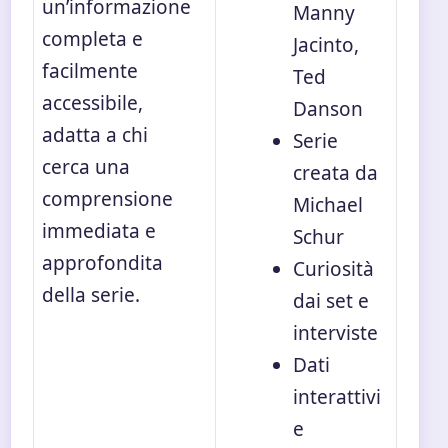
un’informazione
Manny
completa e
Jacinto,
facilmente
Ted
accessibile,
Danson
adatta a chi
Serie
cerca una
creata da
comprensione
Michael
immediata e
Schur
approfondita
Curiosità
della serie.
dai set e
interviste
Dati
interattivi
e