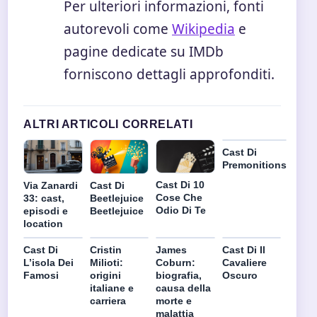
Per ulteriori informazioni, fonti
autorevoli come
Wikipedia
e
pagine dedicate su IMDb
forniscono dettagli approfonditi.
ALTRI ARTICOLI CORRELATI
Cast Di
Premonitions
Cast Di 10
Cast Di
Via Zanardi
Cose Che
Beetlejuice
33: cast,
Odio Di Te
Beetlejuice
episodi e
location
Cast Di
Cristin
James
Cast Di Il
L’isola Dei
Milioti:
Coburn:
Cavaliere
Famosi
origini
biografia,
Oscuro
italiane e
causa della
carriera
morte e
malattia