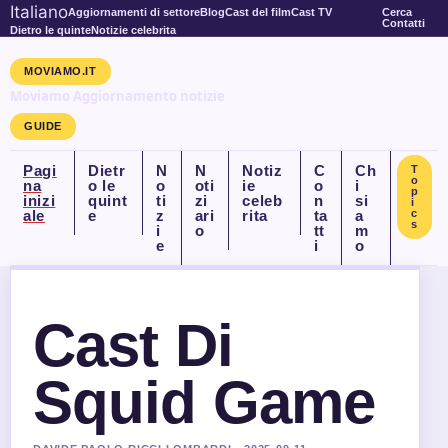
Italiano
Aggiornamenti di settore
Blog
Cast del film
Cast TV
Cerca
Contatti
Dietro le quinte
Notizie celebrita
MOVIAMO.IT
Moviamo Aggiornamento notizie
GUIDE
Pagi
Dietr
N
N
Notiz
C
Ch
T
o
na
o le
o
oti
ie
o
i
p
inizi
quint
ti
zi
celeb
n
si
i
ale
e
z
ari
rita
ta
a
c
s
i
o
tt
m
e
i
o
Cast Di
Squid Game