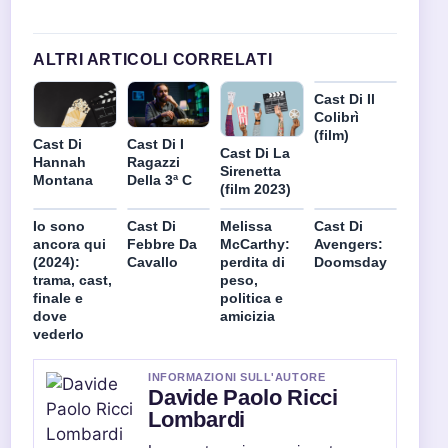
ALTRI ARTICOLI CORRELATI
Cast Di Il
Colibrì
(film)
Cast Di
Cast Di I
Cast Di La
Hannah
Ragazzi
Sirenetta
Montana
Della 3ª C
(film 2023)
Io sono
Cast Di
Melissa
Cast Di
ancora qui
Febbre Da
McCarthy:
Avengers:
(2024):
Cavallo
perdita di
Doomsday
trama, cast,
peso,
finale e
politica e
dove
amicizia
vederlo
INFORMAZIONI SULL'AUTORE
Davide Paolo Ricci
Lombardi