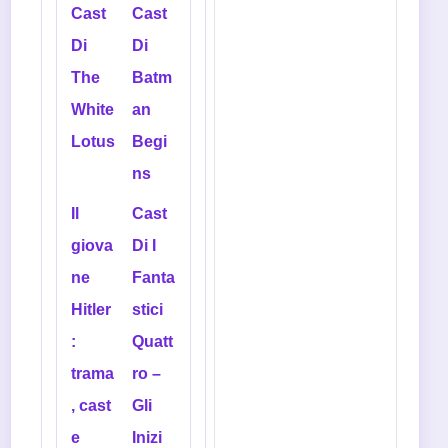
Cast
Cast
Di
Di
The
Batm
White
an
Lotus
Begi
ns
Il
Cast
giova
Di I
ne
Fanta
Hitler
stici
:
Quatt
trama
ro –
, cast
Gli
e
Inizi