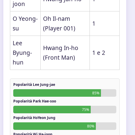
joon
O Yeong-
Oh Il-nam
1
su
(Player 001)
Lee
Hwang In-ho
Byung-
1 e 2
(Front Man)
hun
Popolarità Lee Jung-jae
85%
Popolarità Park Hae-soo
75%
Popolarità HoYeon Jung
80%
Popolarità Wi Ha-joon