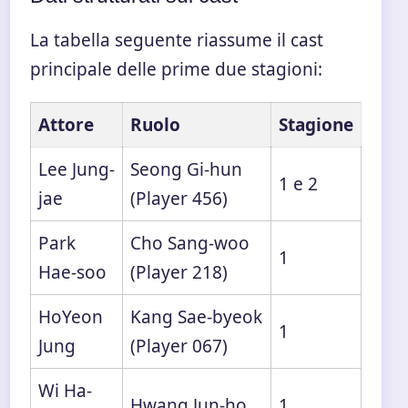
La tabella seguente riassume il cast
principale delle prime due stagioni:
Attore
Ruolo
Stagione
Lee Jung-
Seong Gi-hun
1 e 2
jae
(Player 456)
Park
Cho Sang-woo
1
Hae-soo
(Player 218)
HoYeon
Kang Sae-byeok
1
Jung
(Player 067)
Wi Ha-
Hwang Jun-ho
1