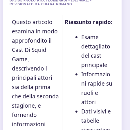
DAVIDE PAOLO RICCI LOMBARDI • 2025-09-11 •
REVISIONATO DA CHIARA ROMANO
Questo articolo
Riassunto rapido:
esamina in modo
Esame
approfondito il
dettagliato
Cast Di Squid
del cast
Game,
principale
descrivendo i
Informazio
principali attori
ni rapide su
sia della prima
ruoli e
che della seconda
attori
stagione, e
Dati visivi e
fornendo
tabelle
informazioni
riassuntive