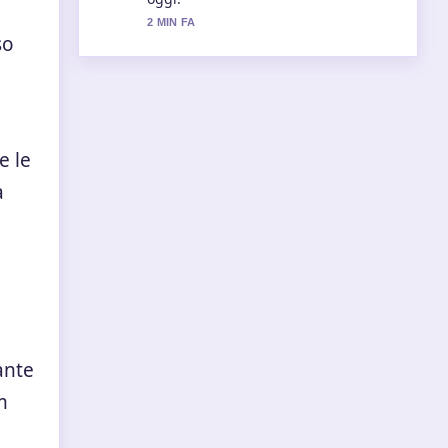
copertura.
so
4 MIN FA
e le
a
ante
m