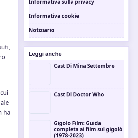
Informativa sulla privacy
Informativa cookie
o
Notiziario
uti,
Leggi anche
ro
Cast Di Mina Settembre
 cui
Cast Di Doctor Who
nale
h ha
Gigolo Film: Guida
completa ai film sul gigolò
(1978-2023)