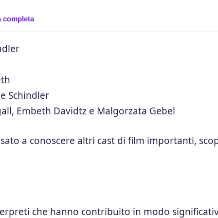
a completa
ndler
eth
e Schindler
agall, Embeth Davidtz e Malgorzata Gebel
ssato a conoscere altri cast di film importanti,
scop
nterpreti che hanno contribuito in modo significati