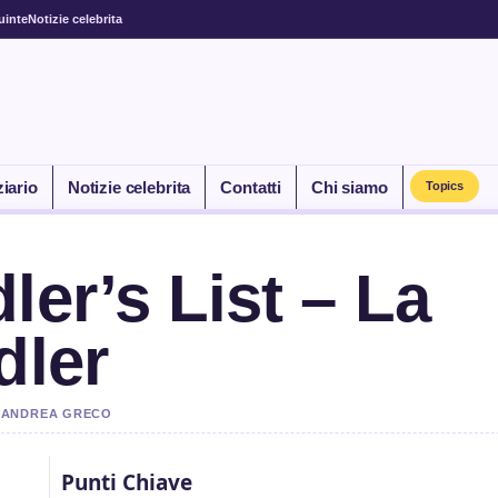
uinte
Notizie celebrita
ziario
Notizie celebrita
Contatti
Chi siamo
Topics
ler’s List – La
dler
DA ANDREA GRECO
Punti Chiave