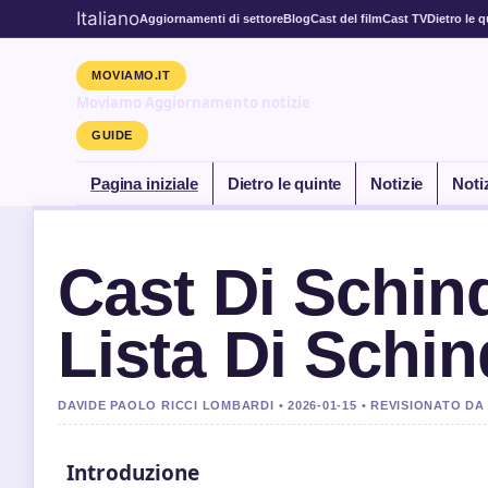
Italiano
Aggiornamenti di settore
Blog
Cast del film
Cast TV
Dietro le q
MOVIAMO.IT
Moviamo Aggiornamento notizie
GUIDE
Pagina iniziale
Dietro le quinte
Notizie
Noti
Cast Di Schind
Lista Di Schin
DAVIDE PAOLO RICCI LOMBARDI • 2026-01-15 • REVISIONATO 
Introduzione