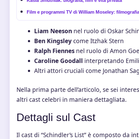
Kasia Smutniak: biografia, film e vita privata
Film e programmi TV di William Moseley: filmografi
Liam Neeson
nel ruolo di Oskar Schi
Ben Kingsley
come Itzhak Stern
Ralph Fiennes
nel ruolo di Amon Go
Caroline Goodall
interpretando Emili
Altri attori cruciali come Jonathan S
Nella prima parte dell’articolo, se sei intere
altri cast celebri
in maniera dettagliata.
Dettagli sul Cast
Il cast di “Schindler’s List” è composto da i