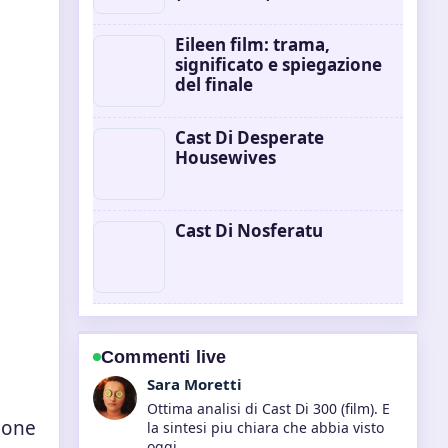
Eileen film: trama,
significato e spiegazione
del finale
Cast Di Desperate
Housewives
Cast Di Nosferatu
Commenti live
Giulia Rossi
Seguo da vicino Better Call Saul vs
ione
Breaking Bad: Confronto... – apprezzo
il tono equilibrato di questa