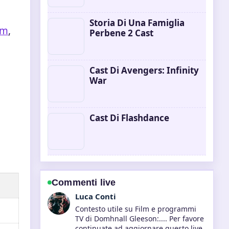
Storia Di Una Famiglia
lm
,
Perbene 2 Cast
Cast Di Avengers: Infinity
War
Cast Di Flashdance
Commenti live
Andrea Greco
La copertura di Cast Di 300 (film)
sembra solida e molto facile da
seguire.