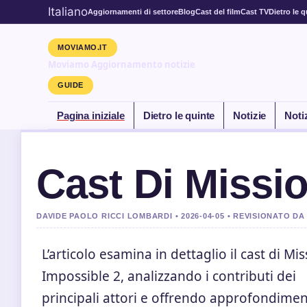
Italiano
Aggiornamenti di settore
Blog
Cast del film
Cast TV
Dietro le q
MOVIAMO.IT
Moviamo Aggiornamento notizie
GUIDE
Pagina iniziale
Dietro le quinte
Notizie
Noti
Cast Di Missi
DAVIDE PAOLO RICCI LOMBARDI • 2026-04-05 • REVISIONATO 
L’articolo esamina in dettaglio il cast di Mi
Impossible 2, analizzando i contributi dei
principali attori e offrendo approfondimen