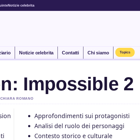
uinte
Notizie celebrita
ziario
Notizie celebrita
Contatti
Chi siamo
Topics
on: Impossible 2
DA CHIARA ROMANO
ssion
Approfondimenti sui protagonisti
Analisi del ruolo dei personaggi
ti
Contesto storico e culturale