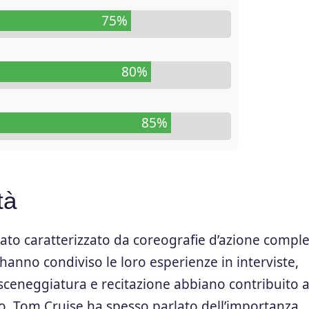
75%
80%
85%
tà
 stato caratterizzato da coreografie d’azione compl
 hanno condiviso le loro esperienze in interviste,
sceneggiatura e recitazione abbiano contribuito 
o, Tom Cruise ha spesso parlato dell’importanza