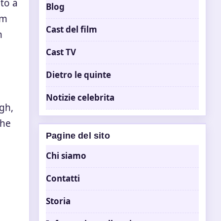
to a
Blog
lm
Cast del film
n
Cast TV
Dietro le quinte
Notizie celebrita
gh,
che
Pagine del sito
Chi siamo
Contatti
Storia