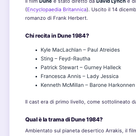
Il film
Dune
è stato diretto da
David Lynch
e di
(
Encyclopaedia Britannica
). Uscito il 14 dicem
romanzo di Frank Herbert.
Chi recita in Dune 1984?
Kyle MacLachlan – Paul Atreides
Sting – Feyd-Rautha
Patrick Stewart – Gurney Halleck
Francesca Annis – Lady Jessica
Kenneth McMillan – Barone Harkonnen
Il cast era di primo livello, come sottolineato 
Qual è la trama di Dune 1984?
Ambientato sul pianeta desertico Arrakis, il fil