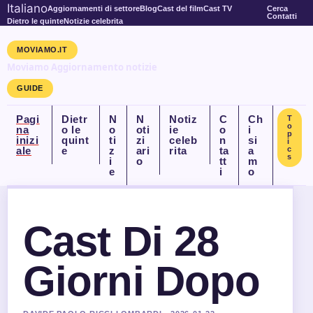
Italiano
Aggiornamenti di settore
Blog
Cast del film
Cast TV
Cerca
Contatti
Dietro le quinte
Notizie celebrita
MOVIAMO.IT
Moviamo Aggiornamento notizie
GUIDE
Pagi
Dietr
N
N
Notiz
C
Ch
T
o
na
o le
o
oti
ie
o
i
p
inizi
quint
ti
zi
celeb
n
si
i
ale
e
z
ari
rita
ta
a
c
s
i
o
tt
m
e
i
o
Cast Di 28
Giorni Dopo