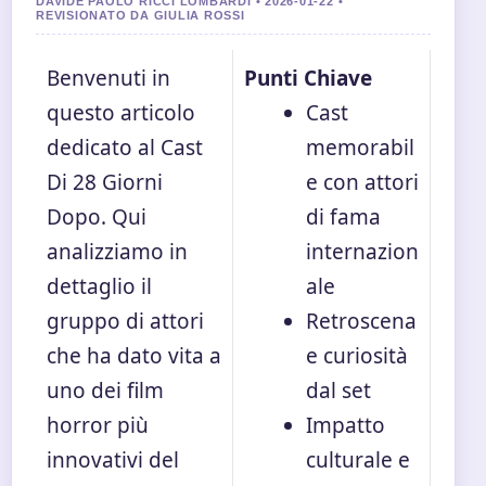
DAVIDE PAOLO RICCI LOMBARDI • 2026-01-22 •
REVISIONATO DA GIULIA ROSSI
Benvenuti in
Punti Chiave
questo articolo
Cast
dedicato al Cast
memorabil
Di 28 Giorni
e con attori
Dopo. Qui
di fama
analizziamo in
internazion
dettaglio il
ale
gruppo di attori
Retroscena
che ha dato vita a
e curiosità
uno dei film
dal set
horror più
Impatto
innovativi del
culturale e